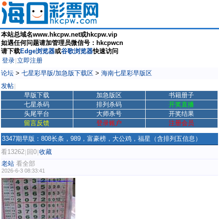
本站总域名www.hkcpw.net或hkcpw.vip
如遇任何问题请加管理员微信号：hkcpwcn
请下载
Edge浏览器
或
谷歌浏览器
快速访问
登录
立即注册
|
论坛
>
七星彩早版/加急版下载区
>
海南七星彩早版区
发帖
|
早版下载
加急版区
书籍册子
七星杀码
排列杀码
开奖直播
头尾平台
大师杀号
开奖结果
留言反馈
登录账户
注册会员
3347期早版：808长条，989，富豪榜，大公鸡，福星（含排列五信息）
看13262
回0
收藏
|
|
老站
看全部
2026-6-3 08:33:41