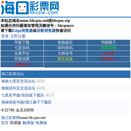
本站总域名www.hkcpw.net或hkcpw.vip
如遇任何问题请加管理员微信号：hkcpwcn
请下载
Edge浏览器
或
谷歌浏览器
快速访问
登录
立即注册
|
早版下载
加急版区
书籍册子
七星杀码
排列杀码
开奖直播
头尾平台
大师杀号
大世界
开奖结果
留言反馈
登录账户
注册会员
海口彩票论坛
海南七星彩交流论坛
(336)
海南排列五交流论坛
(410)
七星彩早版/加急版下载区
(417)
海南体彩书籍/湛江册子下载区
今日746
会员16838
|
海口彩票网
www.hkcpw.net
首页
简易版
触屏版
电脑版
|
|
|