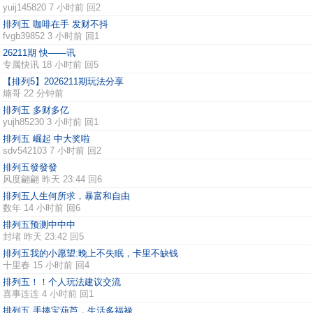
yuij145820
7 小时前 回2
排列五 咖啡在手 发财不抖
fvgb39852
3 小时前 回1
26211期 快——讯
专属快讯
18 小时前 回5
【排列5】2026211期玩法分享
煵哥
22 分钟前
排列五 多财多亿
yujh85230
3 小时前 回1
排列五 崛起 中大奖啦
sdv542103
7 小时前 回2
排列五發發發
风度翩翩
昨天 23:44 回6
排列五人生何所求，暴富和自由
数年
14 小时前 回6
排列五预测中中中
封堵
昨天 23:42 回5
排列五我的小愿望:晚上不失眠，卡里不缺钱
十里春
15 小时前 回4
排列五！！个人玩法建议交流
喜事连连
4 小时前 回1
排列五 手捧宝葫芦，生活多福禄