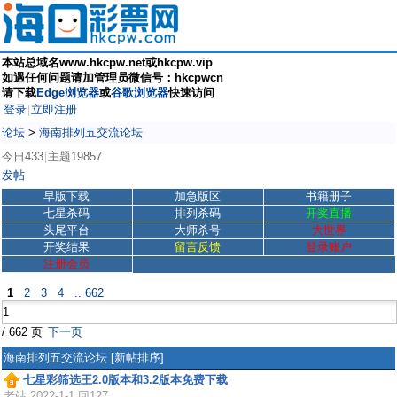
本站总域名www.hkcpw.net或hkcpw.vip
如遇任何问题请加管理员微信号：hkcpwcn
请下载
Edge浏览器
或
谷歌浏览器
快速访问
登录
立即注册
|
论坛
>
海南排列五交流论坛
今日433
主题19857
|
发帖
|
早版下载
加急版区
书籍册子
七星杀码
排列杀码
开奖直播
头尾平台
大师杀号
大世界
开奖结果
留言反馈
登录账户
注册会员
1
2
3
4
.. 662
/ 662 页
下一页
海南排列五交流论坛
[新帖排序]
七星彩筛选王2.0版本和3.2版本免费下载
老站
2022-1-1 回127