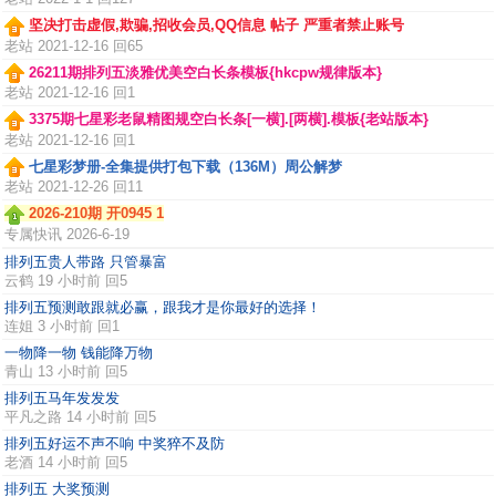
坚决打击虚假,欺骗,招收会员,QQ信息 帖子 严重者禁止账号
老站
2021-12-16 回65
26211期排列五淡雅优美空白长条模板{hkcpw规律版本}
老站
2021-12-16 回1
3375期七星彩老鼠精图规空白长条[一横].[两横].模板{老站版本}
老站
2021-12-16 回1
七星彩梦册-全集提供打包下载（136M）周公解梦
老站
2021-12-26 回11
2026-210期 开0945 1
专属快讯
2026-6-19
排列五贵人带路 只管暴富
云鹤
19 小时前 回5
排列五预测敢跟就必赢，跟我才是你最好的选择！
连姐
3 小时前 回1
一物降一物 钱能降万物
青山
13 小时前 回5
排列五马年发发发
平凡之路
14 小时前 回5
排列五好运不声不响 中奖猝不及防
老酒
14 小时前 回5
排列五 大奖预测