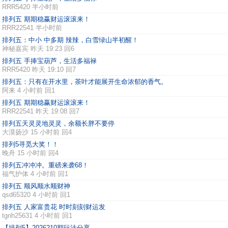
RRR5420
半小时前
排列五 期期稳赢财运滚滚来！
RRR22541
半小时前
排列五：中小 中多期 辣辣，白雪绿山半初醒！
神秘嘉宾
昨天 19:23 回6
排列五 手捧宝葫芦，生活多福禄
RRR5420
昨天 19:10 回7
排列五：只有在开水里，茶叶才能展开生命浓郁的香气。
阿来
4 小时前 回1
排列五 期期稳赢财运滚滚来！
RRR22541
昨天 19:08 回7
排列五天灵灵地灵灵，余额长胖不要停
大漠扬沙
15 小时前 回4
排列5寻觅大奖！！
晚舟
15 小时前 回4
排列五冲冲冲。重磅来袭68！
福气护体
4 小时前 回1
排列五 顺风顺水顺财神
qsd65320
4 小时前 回1
排列五 人家富贵花 时时刻刻财运发
tgnh25631
4 小时前 回1
【排列5】2026210期玩法分享