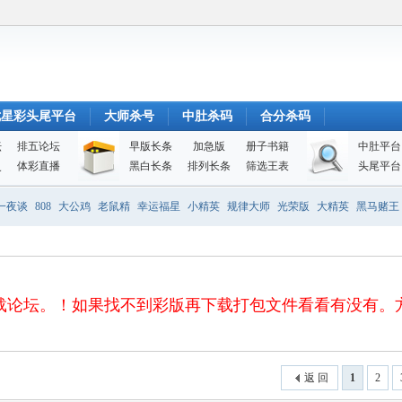
七星彩头尾平台
大师杀号
中肚杀码
合分杀码
坛
排五论坛
早版长条
加急版
册子书籍
中肚平台
史
体彩直播
黑白长条
排列长条
筛选王表
头尾平台
一夜谈
808
大公鸡
老鼠精
幸运福星
小精英
规律大师
光荣版
大精英
黑马赌王
！如果找不到彩版再下载打包文件看看有没有。方便、快捷、安全 
返 回
1
2