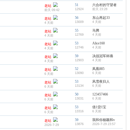
51
六合村的守望者
老站
12924
前天 23:28
前天 09:42
56
东山再起33
老站
13009
4 天前
4 天前
55
马腾
老站
12769
4 天前
4 天前
53
Alice160
老站
12746
4 天前
4 天前
59
决战冠军杯痛
老站
12903
4 天前
4 天前
52
凤凰885
老站
13090
6 天前
6 天前
53
风雪夜归人
老站
13134
6 天前
6 天前
50
123457466
老站
13031
6 天前
6 天前
53
借1贷1宝
老站
13316
6 天前
6 天前
59
我和你杨颖和v
老站
13876
2026-7-29 23:57
2026-7-29