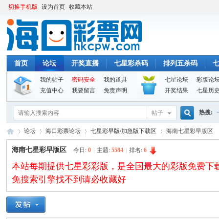
切换手机版
设为首页
收藏本站
首页
论坛
开奖直播
七星彩杀码
排列五杀码
我的帖子
密码安全
我的道具
七星论坛
彩版论
充值中心
我要留言
免责声明
开奖结果
七星历
热搜:
帖子
搜
论坛
海口彩票论坛
七星彩早版/加急版下载区
海南七星彩早版区
海南七星彩早版区
今日:
0
|
主题:
5584
|
排名:
6
本站每期提供七星彩彩版，是全国最大的彩版免费下载论坛。
索
海
»
›
›
›
免搜索引擎找不到请必收藏好