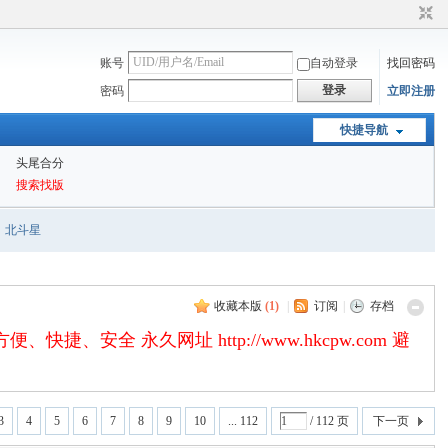
账号
自动登录
找回密码
登录
密码
立即注册
快捷导航
头尾合分
搜索找版
北斗星
收藏本版
(
1
)
|
订阅
|
存档
永久网址 http://www.hkcpw.com 避
3
4
5
6
7
8
9
10
... 112
/ 112 页
下一页