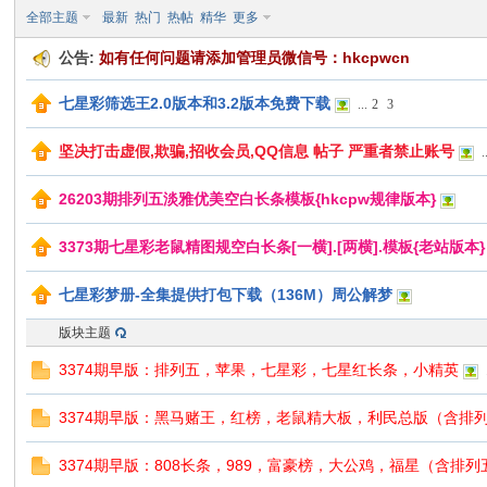
全部主题
最新
热门
热帖
精华
更多
公告:
如有任何问题请添加管理员微信号：hkcpwcn
七星彩筛选王2.0版本和3.2版本免费下载
...
2
3
口
坚决打击虚假,欺骗,招收会员,QQ信息 帖子 严重者禁止账号
.
26203期排列五淡雅优美空白长条模板{hkcpw规律版本}
3373期七星彩老鼠精图规空白长条[一横].[两横].模板{老站版本}
七星彩梦册-全集提供打包下载（136M）周公解梦
彩
版块主题
3374期早版：排列五，苹果，七星彩，七星红长条，小精英
3374期早版：黑马赌王，红榜，老鼠精大板，利民总版（含排
3374期早版：808长条，989，富豪榜，大公鸡，福星（含排