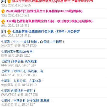
[
群
]
坚决打击虚假,欺骗,招收会员,QQ信息 帖子 严重者禁止账号
老站
2021-12-16 回65
26203期排列五淡雅优美空白长条模板{hkcpw规律版本}
老站
2021-12-16 回1
3373期七星彩老鼠精图规空白长条[一横].[两横].模板{老站版本}
老站
2021-12-16 回1
[
群
]
七星彩梦册-全集提供打包下载（136M）周公解梦
老站
2021-12-26 回11
七星彩：中小 中多期 辣辣，白雪绿山半初醒！
神秘嘉宾
前天 20:27 回29
七星彩3374期玩法分享！
煵哥
前天 19:15 回10
七星彩 好事发生 钱来钱来
RRR5420
前天 19:07 回8
七星彩 干啥啥不行 搞钱第一名
RRR22541
前天 19:05 回9
七星彩。方案分享。方案分享！
兔然爆富
前天 18:34 回10
七星彩 内部猛料一直红！
WWW7412
前天 18:07 回8
七星彩：本期分析 分享发财 发发发 ！
收米多多
前天 18:07 回7