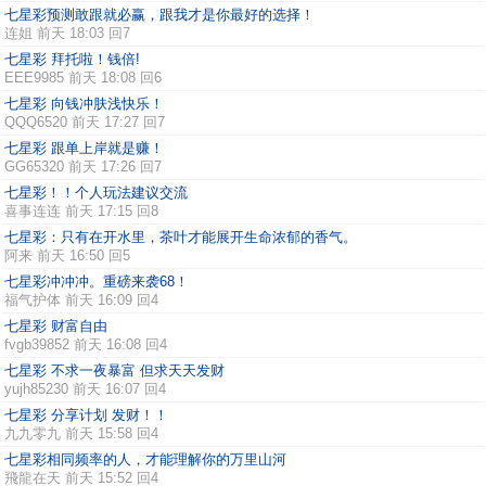
七星彩预测敢跟就必赢，跟我才是你最好的选择！
连姐
前天 18:03 回7
七星彩 拜托啦！钱倍!
EEE9985
前天 18:08 回6
七星彩 向钱冲肤浅快乐！
QQQ6520
前天 17:27 回7
七星彩 跟单上岸就是赚！
GG65320
前天 17:26 回7
七星彩！！个人玩法建议交流
喜事连连
前天 17:15 回8
七星彩：只有在开水里，茶叶才能展开生命浓郁的香气。
阿来
前天 16:50 回5
七星彩冲冲冲。重磅来袭68！
福气护体
前天 16:09 回4
七星彩 财富自由
fvgb39852
前天 16:08 回4
七星彩 不求一夜暴富 但求天天发财
yujh85230
前天 16:07 回4
七星彩 分享计划 发财！！
九九零九
前天 15:58 回4
七星彩相同频率的人，才能理解你的万里山河
飛龍在天
前天 15:52 回4