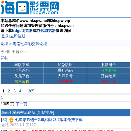
本站总域名www.hkcpw.net或hkcpw.vip
如遇任何问题请加管理员微信号：hkcpwcn
请下载
Edge浏览器
或
谷歌浏览器
快速访问
登录
立即注册
|
论坛
>
海南七星彩交流论坛
今日0
主题7399
|
发帖
|
早版下载
加急版区
书籍册子
七星杀码
排列杀码
开奖直播
头尾平台
大师杀号
开奖结果
留言反馈
登录账户
注册会员
1
2
3
4
.. 305
/ 305 页
下一页
海南七星彩交流论坛
[新帖排序]
[
群
]
七星彩筛选王2.0版本和3.2版本免费下载
老站
2022-1-1 回127