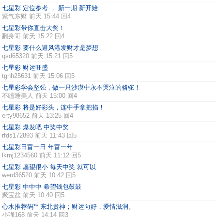
七星彩 定位参考 ， 新一期 新开始
紫气东财
前天 15:44 回4
七星彩带你直击大奖！
翻身哥
前天 15:22 回4
七星彩 要什么避风港发财才是梦想
qsd65320
前天 15:21 回5
七星彩 财运旺盛
tgnh25631
前天 15:06 回5
七星彩学会坚强，做一只沙漠中永不哭泣的骆驼！
不瞌睡美人
前天 15:00 回4
七星彩 将是好彩头，连中手拿把掐！
erty98652
前天 13:25 回4
七星彩 爆发吧 中奖中奖
rfds172893
前天 11:43 回5
七星彩日富一日 年富一年
lkmj1234560
前天 11:12 回5
七星彩 愿望很小 每天中奖 就可以
werd36520
前天 10:42 回5
七星彩 中中中 希望钱包鼓鼓
聚宝盆
前天 10:40 回5
心水推荐码** 东北贵神；财运向好，爱情滋润。
小强168
前天 14:14 回3