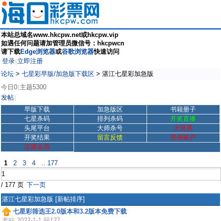
本站总域名www.hkcpw.net或hkcpw.vip
如遇任何问题请加管理员微信号：hkcpwcn
请下载
Edge浏览器
或
谷歌浏览器
快速访问
登录
立即注册
|
论坛
>
七星彩早版/加急版下载区
>
湛江七星彩加急版
今日0
主题5300
|
发帖
|
早版下载
加急版区
书籍册子
七星杀码
排列杀码
开奖直播
头尾平台
大师杀号
大世界
开奖结果
留言反馈
登录账户
注册会员
1
2
3
4
.. 177
/ 177 页
下一页
湛江七星彩加急版
[新帖排序]
七星彩筛选王2.0版本和3.2版本免费下载
老站
2022-1-1 回127