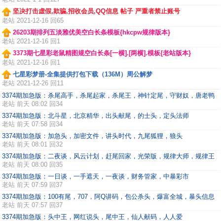
坚决打击虚假,欺骗,招收会员,QQ信息 帖子 严重者禁止账号
老站
2021-12-16 回65
26203期排列五淡雅优美空白长条模板{hkcpw规律版本}
老站
2021-12-16 回1
3373期七星彩老鼠精图规空白长条[一横].[两横].模板{老站版本}
老站
2021-12-16 回1
七星彩梦册-全集提供打包下载（136M）周公解梦
老站
2021-12-26 回11
3374期加急版：杀尾高手，杀尾起家，杀尾王，神针定尾，守财奴，唐老鸭
老站
前天 08:02 回34
3374期加急版：北斗星，北京精华，出头献尾，的士头，定头法师
老站
前天 07:58 回34
3374期加急版：加急头，加密文件，讲头时代，九尾狐狸，狼头
老站
前天 08:01 回32
3374期加急版：二夜谈，风云计划，赶尾回家，光荣版，规律大师，规律王
老站
前天 08:00 回35
3374期加急版：一日谈，一手遮天，一夜谈，财务管家，中暴彩市
老站
前天 07:59 回37
3374期加急版：100有尾，707，阿Q讲码，包公杀头，爆富全城，暴头信息
老站
前天 07:57 回37
3374期加急版：头中王，网红说头，尾中王，仙人献码，人人爱