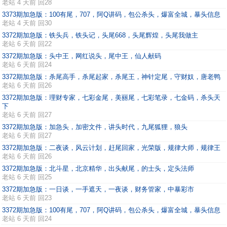
老站
4 天前 回28
3373期加急版：100有尾，707，阿Q讲码，包公杀头，爆富全城，暴头信息
老站
4 天前 回30
3372期加急版：铁头兵，铁头记，头尾668，头尾辉煌，头尾我做主
老站
6 天前 回22
3372期加急版：头中王，网红说头，尾中王，仙人献码
老站
6 天前 回24
3372期加急版：杀尾高手，杀尾起家，杀尾王，神针定尾，守财奴，唐老鸭
老站
6 天前 回26
3372期加急版：理财专家，七彩金尾，美丽尾，七彩笔录，七金码，杀头天
下
老站
6 天前 回27
3372期加急版：加急头，加密文件，讲头时代，九尾狐狸，狼头
老站
6 天前 回27
3372期加急版：二夜谈，风云计划，赶尾回家，光荣版，规律大师，规律王
老站
6 天前 回26
3372期加急版：北斗星，北京精华，出头献尾，的士头，定头法师
老站
6 天前 回25
3372期加急版：一日谈，一手遮天，一夜谈，财务管家，中暴彩市
老站
6 天前 回23
3372期加急版：100有尾，707，阿Q讲码，包公杀头，爆富全城，暴头信息
老站
6 天前 回24