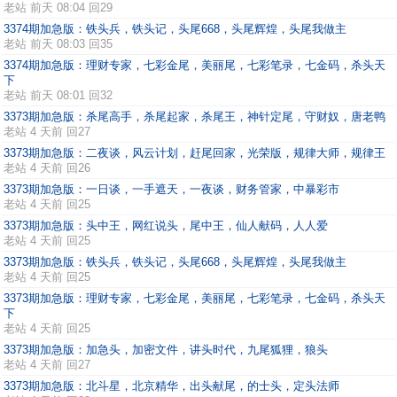
老站
前天 08:04 回29
3374期加急版：铁头兵，铁头记，头尾668，头尾辉煌，头尾我做主
老站
前天 08:03 回35
3374期加急版：理财专家，七彩金尾，美丽尾，七彩笔录，七金码，杀头天
下
老站
前天 08:01 回32
3373期加急版：杀尾高手，杀尾起家，杀尾王，神针定尾，守财奴，唐老鸭
老站
4 天前 回27
3373期加急版：二夜谈，风云计划，赶尾回家，光荣版，规律大师，规律王
老站
4 天前 回26
3373期加急版：一日谈，一手遮天，一夜谈，财务管家，中暴彩市
老站
4 天前 回25
3373期加急版：头中王，网红说头，尾中王，仙人献码，人人爱
老站
4 天前 回25
3373期加急版：铁头兵，铁头记，头尾668，头尾辉煌，头尾我做主
老站
4 天前 回25
3373期加急版：理财专家，七彩金尾，美丽尾，七彩笔录，七金码，杀头天
下
老站
4 天前 回25
3373期加急版：加急头，加密文件，讲头时代，九尾狐狸，狼头
老站
4 天前 回27
3373期加急版：北斗星，北京精华，出头献尾，的士头，定头法师