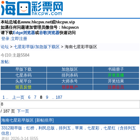
本站总域名www.hkcpw.net或hkcpw.vip
如遇任何问题请加管理员微信号：hkcpwcn
请下载
Edge浏览器
或
谷歌浏览器
快速访问
登录
立即注册
|
论坛
>
七星彩早版/加急版下载区
>
海南七星彩早版区
今日0
主题5584
|
发帖
|
早版下载
加急版区
书籍册子
七星杀码
排列杀码
开奖直播
头尾平台
大师杀号
开奖结果
留言反馈
登录账户
注册会员
1 ..
上一页
6
7
8
9
.. 187
/ 187 页
下一页
海南七星彩早版区
[新帖排序]
3312期早版：红榜，利民总版，排列五，苹果，七星彩，七星红（含排列五
信息）
老站
2026-3-14 回55