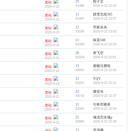
25
程子文
老站
41488
2025-9-22 23:14
2025-9-22
11
踏雪无痕565
老站
41897
2025-9-22 23:07
2025-9-22
12
乔家未央
老站
53336
2025-9-22 23:03
2025-9-22
11
味芙168
老站
53349
2025-9-22 22:58
2025-9-22
20
寒飞空
老站
52324
2025-9-22 22:51
2025-9-22
13
都被注册啦
老站
42801
2025-9-22 22:43
2025-9-22
11
YQY
老站
53297
2025-9-22 22:41
2025-9-22
22
康安光
老站
43710
2025-9-22 22:37
2025-9-22
11
引铁究楼甚
老站
53342
2025-9-22 22:34
2025-9-22
21
魂淡完全魂p
老站
52880
2025-9-22 22:30
2025-9-22
11
丹顶儋