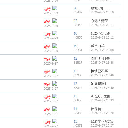
2025-9-29
20
康城2期
老站
53467
2025-9-29 23:19
2025-9-29
22
心远人清菏
老站
53443
2025-9-29 23:14
2025-9-29
18
15254714558
老站
48856
2025-9-29 23:12
2025-9-29
19
孤单白羊
老站
53361
2025-9-29 23:08
2025-9-29
12
秦时明月106
老站
51517
2025-9-27 23:48
2025-9-27
15
枫情已不再
老站
53338
2025-9-27 23:46
2025-9-27
12
沧海遗珠1
老站
53344
2025-9-27 23:40
2025-9-27
13
A飞天小龙虾
老站
50650
2025-9-27 23:33
2025-9-27
14
佛浮俏
老站
53380
2025-9-27 23:29
2025-9-27
13
如若非不然若s
老站
46371
2025-9-27 23:27
2025-9-27