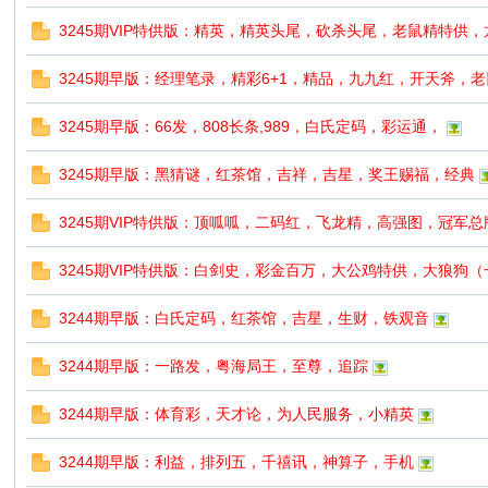
3245期VIP特供版：精英，精英头尾，砍杀头尾，老鼠精特供
票
3245期早版：经理笔录，精彩6+1，精品，九九红，开天斧，
3245期早版：66发，808长条,989，白氏定码，彩运通，
3245期早版：黑猜谜，红茶馆，吉祥，吉星，奖王赐福，经典
3245期VIP特供版：顶呱呱，二码红，飞龙精，高强图，冠军
3245期VIP特供版：白剑史，彩金百万，大公鸡特供，大狼狗（
网
3244期早版：白氏定码，红茶馆，吉星，生财，铁观音
3244期早版：一路发，粤海局王，至尊，追踪
3244期早版：体育彩，天才论，为人民服务，小精英
3244期早版：利益，排列五，千禧讯，神算子，手机