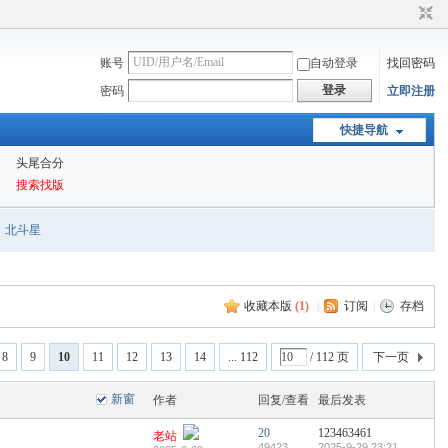
账号
自动登录
找回密码
登录
密码
立即注册
快捷导航
头尾合分
搜索找版
北斗星
收藏本版
(
1
)
|
订阅
|
存档
8
9
10
11
12
13
14
... 112
/ 112 页
下一页
新窗
作者
回复/查看
最后发表
20
123463461
老站
49423
2025-9-29 23:21