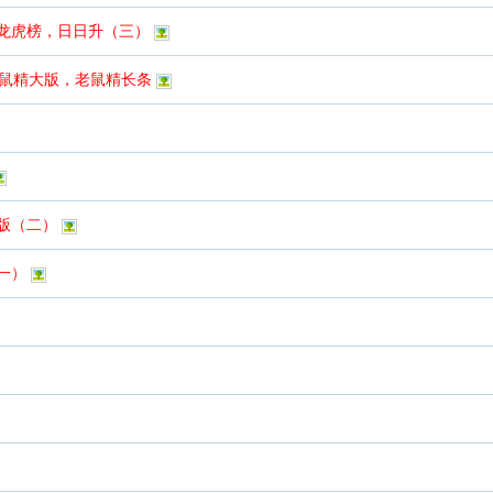
，龙虎榜，日日升（三）
老鼠精大版，老鼠精长条
总版（二）
一）