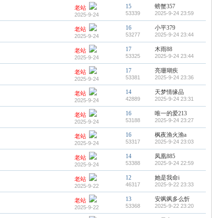
15
螃蟹357
老站
53339
2025-9-24 23:59
2025-9-24
16
小平379
老站
53277
2025-9-24 23:44
2025-9-24
17
木雨88
老站
53325
2025-9-24 23:44
2025-9-24
17
亮珊瑚疾
老站
53381
2025-9-24 23:36
2025-9-24
14
天梦情缘品
老站
42889
2025-9-24 23:31
2025-9-24
16
唯一的爱213
老站
53188
2025-9-24 23:27
2025-9-24
16
枫夜渔火渔a
老站
53317
2025-9-24 23:03
2025-9-24
14
凤凰885
老站
53388
2025-9-24 22:59
2025-9-24
12
她是我命i
老站
46317
2025-9-22 23:33
2025-9-22
13
安飒飒多么忻
老站
53368
2025-9-22 23:20
2025-9-22