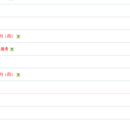
系列（四）
民服务
系列（四）