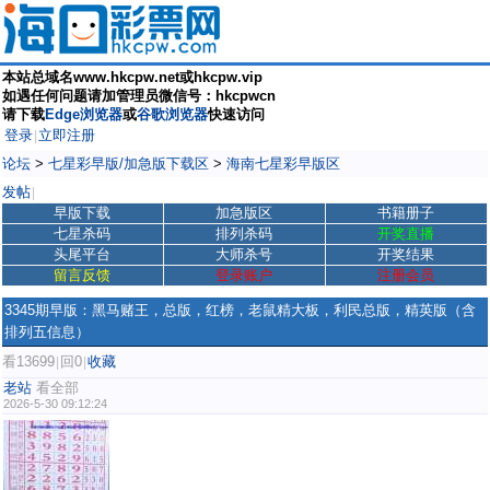
本站总域名www.hkcpw.net或hkcpw.vip
如遇任何问题请加管理员微信号：hkcpwcn
请下载
Edge浏览器
或
谷歌浏览器
快速访问
登录
立即注册
|
论坛
>
七星彩早版/加急版下载区
>
海南七星彩早版区
发帖
|
早版下载
加急版区
书籍册子
七星杀码
排列杀码
开奖直播
头尾平台
大师杀号
开奖结果
留言反馈
登录账户
注册会员
3345期早版：黑马赌王，总版，红榜，老鼠精大板，利民总版，精英版（含
排列五信息）
看13699
回0
收藏
|
|
老站
看全部
2026-5-30 09:12:24