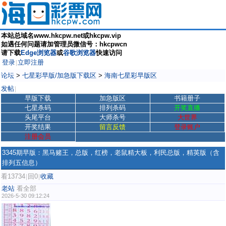
本站总域名www.hkcpw.net或hkcpw.vip
如遇任何问题请加管理员微信号：hkcpwcn
请下载
Edge浏览器
或
谷歌浏览器
快速访问
登录
立即注册
|
论坛
>
七星彩早版/加急版下载区
>
海南七星彩早版区
发帖
|
早版下载
加急版区
书籍册子
七星杀码
排列杀码
开奖直播
头尾平台
大师杀号
大世界
开奖结果
留言反馈
登录账户
注册会员
3345期早版：黑马赌王，总版，红榜，老鼠精大板，利民总版，精英版（含
排列五信息）
看13734
回0
收藏
|
|
老站
看全部
2026-5-30 09:12:24