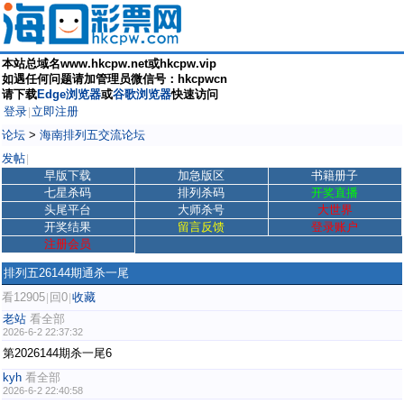
本站总域名www.hkcpw.net或hkcpw.vip
如遇任何问题请加管理员微信号：hkcpwcn
请下载
Edge浏览器
或
谷歌浏览器
快速访问
登录
立即注册
|
论坛
>
海南排列五交流论坛
发帖
|
早版下载
加急版区
书籍册子
七星杀码
排列杀码
开奖直播
头尾平台
大师杀号
大世界
开奖结果
留言反馈
登录账户
注册会员
排列五26144期通杀一尾
看12905
回0
收藏
|
|
老站
看全部
2026-6-2 22:37:32
第2026144期杀一尾6
kyh
看全部
2026-6-2 22:40:58