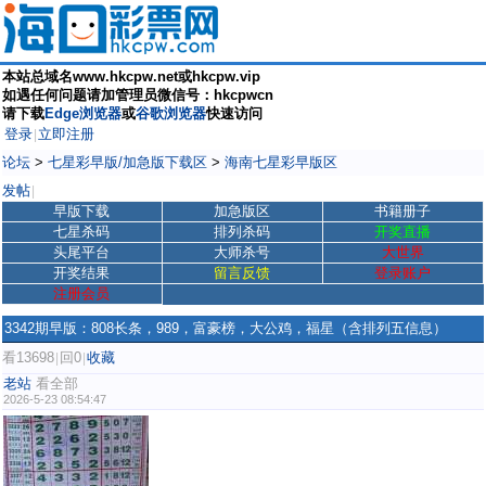
本站总域名www.hkcpw.net或hkcpw.vip
如遇任何问题请加管理员微信号：hkcpwcn
请下载
Edge浏览器
或
谷歌浏览器
快速访问
登录
立即注册
|
论坛
>
七星彩早版/加急版下载区
>
海南七星彩早版区
发帖
|
早版下载
加急版区
书籍册子
七星杀码
排列杀码
开奖直播
头尾平台
大师杀号
大世界
开奖结果
留言反馈
登录账户
注册会员
3342期早版：808长条，989，富豪榜，大公鸡，福星（含排列五信息）
看13698
回0
收藏
|
|
老站
看全部
2026-5-23 08:54:47