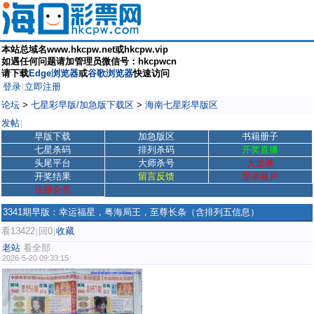
本站总域名www.hkcpw.net或hkcpw.vip
如遇任何问题请加管理员微信号：hkcpwcn
请下载
Edge浏览器
或
谷歌浏览器
快速访问
登录
立即注册
|
论坛
>
七星彩早版/加急版下载区
>
海南七星彩早版区
发帖
|
早版下载
加急版区
书籍册子
七星杀码
排列杀码
开奖直播
头尾平台
大师杀号
大世界
开奖结果
留言反馈
登录账户
注册会员
3341期早版：幸运福星，粤海局王，至尊长条（含排列五信息）
看13422
回0
收藏
|
|
老站
看全部
2026-5-20 09:33:15