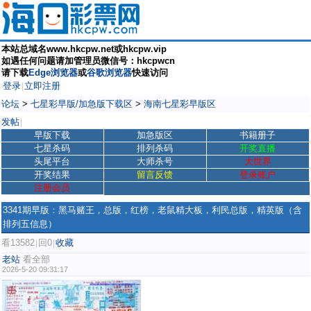
本站总域名www.hkcpw.net或hkcpw.vip
如遇任何问题请加管理员微信号：hkcpwcn
请下载
Edge浏览器
或
谷歌浏览器
快速访问
登录
立即注册
|
论坛
>
七星彩早版/加急版下载区
>
海南七星彩早版区
发帖
|
早版下载
加急版区
书籍册子
七星杀码
排列杀码
开奖直播
头尾平台
大师杀号
大世界
开奖结果
留言反馈
登录账户
注册会员
3341期早版：黑马赌王，总版，红榜，老鼠精大板，利民总版，精英版（含
排列五信息）
看13582
回0
收藏
|
|
老站
看全部
2026-5-20 09:31:17