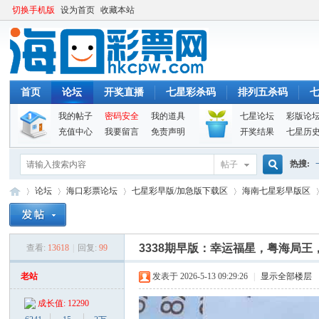
切换手机版
设为首页
收藏本站
首页
论坛
开奖直播
七星彩杀码
排列五杀码
我的帖子
密码安全
我的道具
七星论坛
彩版论
充值中心
我要留言
免责声明
开奖结果
七星历
热搜:
帖子
搜
论坛
海口彩票论坛
七星彩早版/加急版下载区
海南七星彩早版区
索
3338期早版：幸运福星，粤海局
查看:
13618
|
回复:
99
海
»
›
›
›
›
老站
发表于 2026-5-13 09:29:26
|
显示全部楼层
成长值: 12290