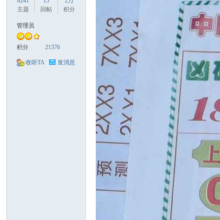
6241
15
2万
主题
回帖
积分
管理员
积分
21376
口
收听TA
发消息
彩