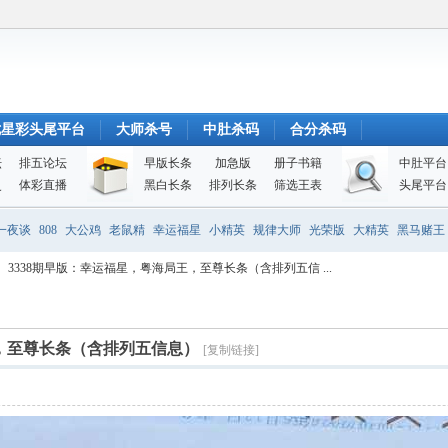
七星彩头尾平台
大师杀号
中肚杀码
合分杀码
坛
排五论坛
早版长条
加急版
册子书籍
中肚平台
史
体彩直播
黑白长条
排列长条
筛选王表
头尾平台
一夜谈
808
大公鸡
老鼠精
幸运福星
小精英
规律大师
光荣版
大精英
黑马赌王
3338期早版：幸运福星，粤海局王，至尊长条（含排列五信 ...
王，至尊长条（含排列五信息）
[复制链接]