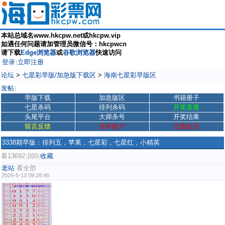
本站总域名www.hkcpw.net或hkcpw.vip
如遇任何问题请加管理员微信号：hkcpwcn
请下载
Edge浏览器
或
谷歌浏览器
快速访问
登录
立即注册
|
论坛
>
七星彩早版/加急版下载区
>
海南七星彩早版区
发帖
|
早版下载
加急版区
书籍册子
七星杀码
排列杀码
开奖直播
头尾平台
大师杀号
开奖结果
留言反馈
登录账户
注册会员
3338期早版：排列五，苹果，七星彩，七星红，小精英
看13692
回0
收藏
|
|
老站
看全部
2026-5-13 09:28:46