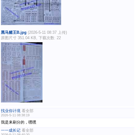
黑马赌王B.jpg
(2026-5-11 08:37 上传)
原图尺寸 351.04 KB, 下载次数: 22
找业你计境
看全部
2026-5-11 08:38:19
我是来刷分的，嘿嘿
一一成长记
看全部
2026-5-11 08:40:20