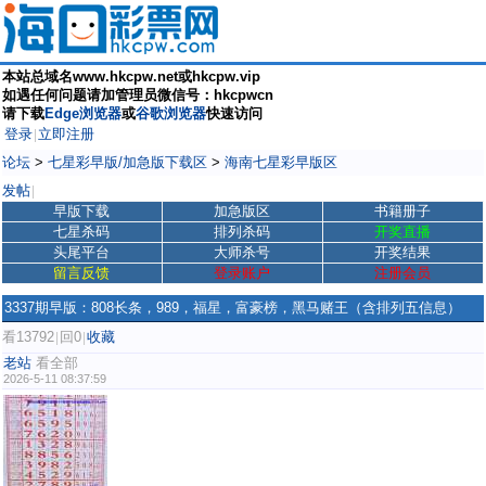
本站总域名www.hkcpw.net或hkcpw.vip
如遇任何问题请加管理员微信号：hkcpwcn
请下载
Edge浏览器
或
谷歌浏览器
快速访问
登录
立即注册
|
论坛
>
七星彩早版/加急版下载区
>
海南七星彩早版区
发帖
|
早版下载
加急版区
书籍册子
七星杀码
排列杀码
开奖直播
头尾平台
大师杀号
开奖结果
留言反馈
登录账户
注册会员
3337期早版：808长条，989，福星，富豪榜，黑马赌王（含排列五信息）
看13792
回0
收藏
|
|
老站
看全部
2026-5-11 08:37:59