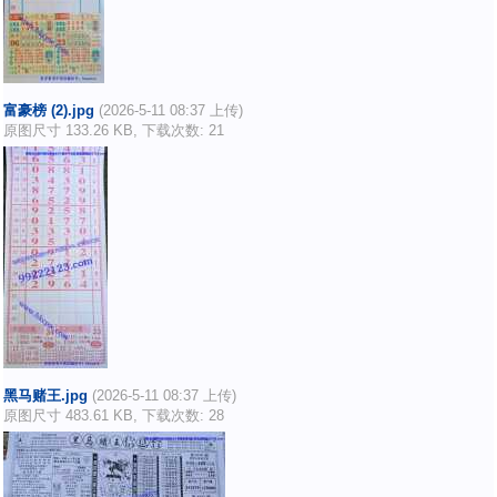
富豪榜 (2).jpg
(2026-5-11 08:37 上传)
原图尺寸 133.26 KB, 下载次数: 21
黑马赌王.jpg
(2026-5-11 08:37 上传)
原图尺寸 483.61 KB, 下载次数: 28