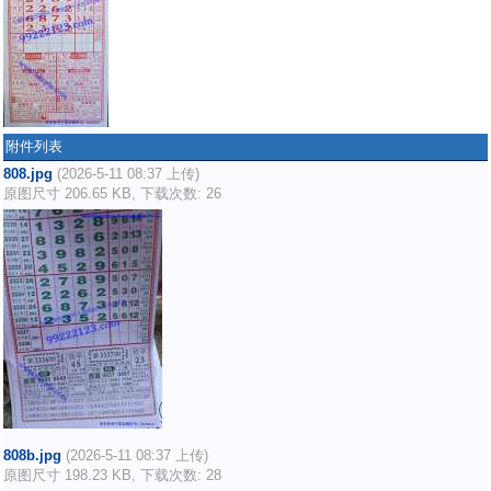
附件列表
808.jpg
(2026-5-11 08:37 上传)
原图尺寸 206.65 KB, 下载次数: 26
808b.jpg
(2026-5-11 08:37 上传)
原图尺寸 198.23 KB, 下载次数: 28