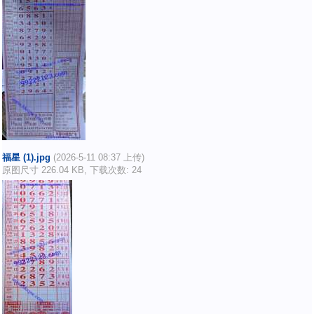
福星 (1).jpg
(2026-5-11 08:37 上传)
原图尺寸 226.04 KB, 下载次数: 24