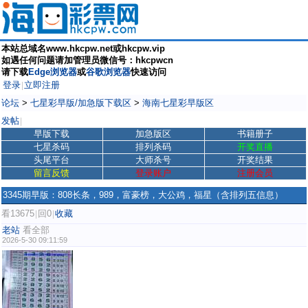
本站总域名www.hkcpw.net或hkcpw.vip
如遇任何问题请加管理员微信号：hkcpwcn
请下载
Edge浏览器
或
谷歌浏览器
快速访问
登录
立即注册
|
论坛
>
七星彩早版/加急版下载区
>
海南七星彩早版区
发帖
|
早版下载
加急版区
书籍册子
七星杀码
排列杀码
开奖直播
头尾平台
大师杀号
开奖结果
留言反馈
登录账户
注册会员
3345期早版：808长条，989，富豪榜，大公鸡，福星（含排列五信息）
看13675
回0
收藏
|
|
老站
看全部
2026-5-30 09:11:59