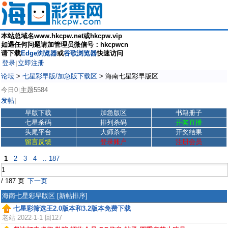
本站总域名www.hkcpw.net或hkcpw.vip
如遇任何问题请加管理员微信号：hkcpwcn
请下载
Edge浏览器
或
谷歌浏览器
快速访问
登录
立即注册
|
论坛
>
七星彩早版/加急版下载区
>
海南七星彩早版区
今日0
主题5584
|
发帖
|
早版下载
加急版区
书籍册子
七星杀码
排列杀码
开奖直播
头尾平台
大师杀号
开奖结果
留言反馈
登录账户
注册会员
1
2
3
4
.. 187
/ 187 页
下一页
海南七星彩早版区
[新帖排序]
七星彩筛选王2.0版本和3.2版本免费下载
老站
2022-1-1 回127