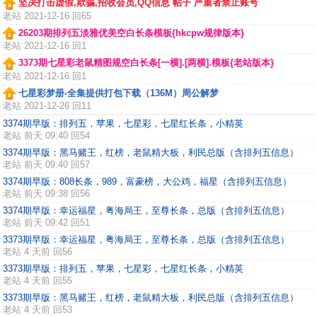
坚决打击虚假,欺骗,招收会员,QQ信息 帖子 严重者禁止账号
老站
2021-12-16 回65
26203期排列五淡雅优美空白长条模板{hkcpw规律版本}
老站
2021-12-16 回1
3373期七星彩老鼠精图规空白长条[一横].[两横].模板{老站版本}
老站
2021-12-16 回1
七星彩梦册-全集提供打包下载（136M）周公解梦
老站
2021-12-26 回11
3374期早版：排列五，苹果，七星彩，七星红长条，小精英
老站
前天 09:40 回54
3374期早版：黑马赌王，红榜，老鼠精大板，利民总版（含排列五信息）
老站
前天 09:40 回57
3374期早版：808长条，989，富豪榜，大公鸡，福星（含排列五信息）
老站
前天 09:38 回56
3374期早版：幸运福星，粤海局王，至尊长条，总版（含排列五信息）
老站
前天 09:42 回51
3373期早版：幸运福星，粤海局王，至尊长条，总版（含排列五信息）
老站
4 天前 回56
3373期早版：排列五，苹果，七星彩，七星红长条，小精英
老站
4 天前 回55
3373期早版：黑马赌王，红榜，老鼠精大板，利民总版（含排列五信息）
老站
4 天前 回53