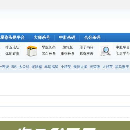
七星彩头尾平台
大师杀号
中肚杀码
合分杀码
坛
排五论坛
早版长条
加急版
册子书籍
中肚平台
史
体彩直播
黑白长条
排列长条
筛选王表
头尾平台
一夜谈
808
大公鸡
老鼠精
幸运福星
小精英
规律大师
光荣版
大精英
黑马赌王