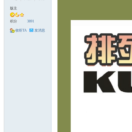
版主
积分
3891
收听TA
发消息
口
彩