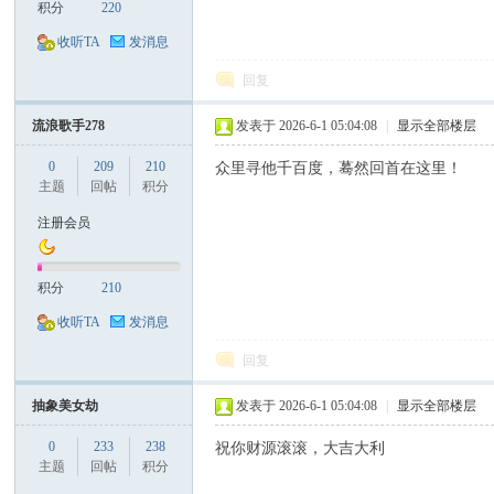
积分
220
收听TA
发消息
回复
流浪歌手278
发表于 2026-6-1 05:04:08
|
显示全部楼层
0
209
210
众里寻他千百度，蓦然回首在这里！
主题
回帖
积分
注册会员
积分
210
收听TA
发消息
回复
抽象美女劫
发表于 2026-6-1 05:04:08
|
显示全部楼层
0
233
238
祝你财源滚滚，大吉大利
主题
回帖
积分