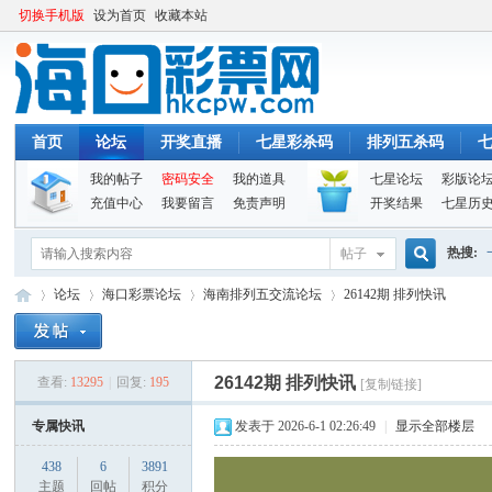
切换手机版
设为首页
收藏本站
首页
论坛
开奖直播
七星彩杀码
排列五杀码
我的帖子
密码安全
我的道具
七星论坛
彩版论
充值中心
我要留言
免责声明
开奖结果
七星历
热搜:
帖子
搜
论坛
海口彩票论坛
海南排列五交流论坛
26142期 排列快讯
索
26142期 排列快讯
查看:
13295
|
回复:
195
[复制链接]
海
»
›
›
›
专属快讯
发表于 2026-6-1 02:26:49
|
显示全部楼层
438
6
3891
主题
回帖
积分