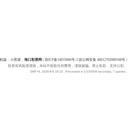
机版
|
小黑屋
|
海口彩票网
(
琼ICP备14035666号-3 琼公网安备 46012702000168号
)
投资有风险需谨慎，本站不收取任何费用，谨慎被骗。禁止私彩，支持公彩。
GMT+8, 2026-8-6 18:15
, Processed in 0.033509 second(s), 7 queries .