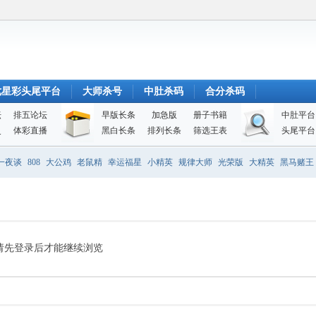
七星彩头尾平台
大师杀号
中肚杀码
合分杀码
坛
排五论坛
早版长条
加急版
册子书籍
中肚平台
史
体彩直播
黑白长条
排列长条
筛选王表
头尾平台
一夜谈
808
大公鸡
老鼠精
幸运福星
小精英
规律大师
光荣版
大精英
黑马赌王
请先登录后才能继续浏览