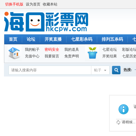
切换手机版
设为首页
收藏本站
首页
论坛
开奖直播
七星彩杀码
排列五杀码
我的帖子
密码安全
我的道具
七星论坛
彩版论
充值中心
我要留言
免责声明
开奖结果
七星历
热搜:
帖子
搜
索
请稍候...