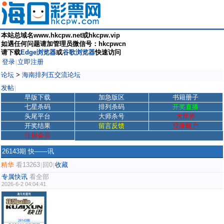
本站总域名www.hkcpw.net或hkcpw.vip
如遇任何问题请加管理员微信号：hkcpwcn
请下载
Edge浏览器
或
谷歌浏览器
快速访问
登录
立即注册
|
论坛
>
海南排列五交流论坛
发帖
|
早版下载
加急版区
书籍册子
七星杀码
排列杀码
开奖直播
头尾平台
大师杀号
大世界
开奖结果
留言反馈
登录账户
注册会员
26143期 快——讯
精华
看13263
回0
收藏
|
|
专属快讯
看全部
2026-6-2 04:04:41