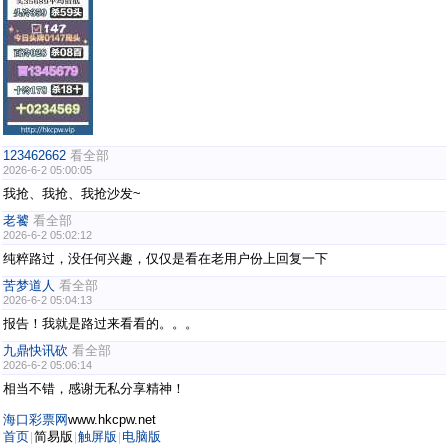
123462662
看全部
2026-6-2 05:00:05
我抢、我抢、我抢沙发~
老饕
看全部
2026-6-2 05:02:12
纯粹路过，没任何兴趣，仅仅是看在老用户份上回复一下
苦梦道人
看全部
2026-6-2 05:04:13
报告！我就是路过来看看的。。。
九鼎快讯砍
看全部
2026-6-2 05:06:14
相当不错，感谢无私分享精神！
海口彩票网
www.hkcpw.net
首页
简易版
触屏版
电脑版
|
|
|