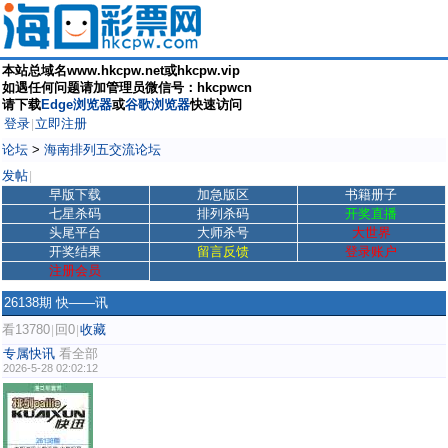
本站总域名www.hkcpw.net或hkcpw.vip
如遇任何问题请加管理员微信号：hkcpwcn
请下载
Edge浏览器
或
谷歌浏览器
快速访问
登录
立即注册
|
论坛
>
海南排列五交流论坛
发帖
|
早版下载
加急版区
书籍册子
七星杀码
排列杀码
开奖直播
头尾平台
大师杀号
大世界
开奖结果
留言反馈
登录账户
注册会员
26138期 快——讯
看13780
回0
收藏
|
|
专属快讯
看全部
2026-5-28 02:02:12