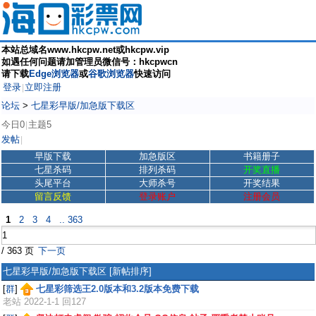
本站总域名www.hkcpw.net或hkcpw.vip
如遇任何问题请加管理员微信号：hkcpwcn
请下载
Edge浏览器
或
谷歌浏览器
快速访问
登录
立即注册
|
论坛
>
七星彩早版/加急版下载区
今日0
主题5
|
发帖
|
早版下载
加急版区
书籍册子
七星杀码
排列杀码
开奖直播
头尾平台
大师杀号
开奖结果
留言反馈
登录账户
注册会员
1
2
3
4
.. 363
/ 363 页
下一页
七星彩早版/加急版下载区
[新帖排序]
[
群
]
七星彩筛选王2.0版本和3.2版本免费下载
老站
2022-1-1 回127