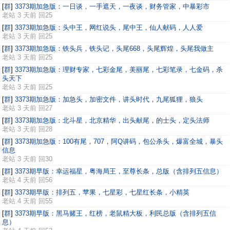
[
群
]
3373期加急版：一日谈，一手遮天，一夜谈，财务管家，中暴彩市
老站
3 天前 回25
[
群
]
3373期加急版：头中王，网红说头，尾中王，仙人献码，人人爱
老站
3 天前 回25
[
群
]
3373期加急版：铁头兵，铁头记，头尾668，头尾辉煌，头尾我做主
老站
3 天前 回25
[
群
]
3373期加急版：理财专家，七彩金尾，美丽尾，七彩笔录，七金码，杀
头天下
老站
3 天前 回25
[
群
]
3373期加急版：加急头，加密文件，讲头时代，九尾狐狸，狼头
老站
3 天前 回27
[
群
]
3373期加急版：北斗星，北京精华，出头献尾，的士头，定头法师
老站
3 天前 回28
[
群
]
3373期加急版：100有尾，707，阿Q讲码，包公杀头，爆富全城，暴头
信息
老站
3 天前 回30
[
群
]
3373期早版：幸运福星，粤海局王，至尊长条，总版（含排列五信息）
老站
4 天前 回56
[
群
]
3373期早版：排列五，苹果，七星彩，七星红长条，小精英
老站
4 天前 回55
[
群
]
3373期早版：黑马赌王，红榜，老鼠精大板，利民总版（含排列五信
息）