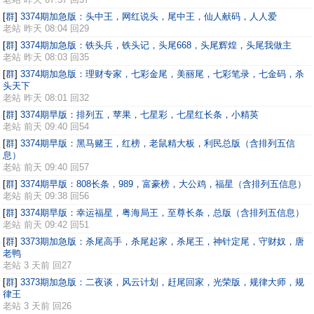
[
群
]
3374期加急版：头中王，网红说头，尾中王，仙人献码，人人爱
老站
昨天 08:04 回29
[
群
]
3374期加急版：铁头兵，铁头记，头尾668，头尾辉煌，头尾我做主
老站
昨天 08:03 回35
[
群
]
3374期加急版：理财专家，七彩金尾，美丽尾，七彩笔录，七金码，杀
头天下
老站
昨天 08:01 回32
[
群
]
3374期早版：排列五，苹果，七星彩，七星红长条，小精英
老站
前天 09:40 回54
[
群
]
3374期早版：黑马赌王，红榜，老鼠精大板，利民总版（含排列五信
息）
老站
前天 09:40 回57
[
群
]
3374期早版：808长条，989，富豪榜，大公鸡，福星（含排列五信息）
老站
前天 09:38 回56
[
群
]
3374期早版：幸运福星，粤海局王，至尊长条，总版（含排列五信息）
老站
前天 09:42 回51
[
群
]
3373期加急版：杀尾高手，杀尾起家，杀尾王，神针定尾，守财奴，唐
老鸭
老站
3 天前 回27
[
群
]
3373期加急版：二夜谈，风云计划，赶尾回家，光荣版，规律大师，规
律王
老站
3 天前 回26