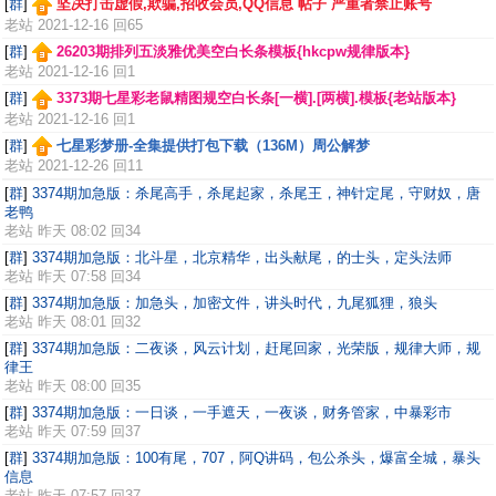
[
群
]
坚决打击虚假,欺骗,招收会员,QQ信息 帖子 严重者禁止账号
老站
2021-12-16 回65
[
群
]
26203期排列五淡雅优美空白长条模板{hkcpw规律版本}
老站
2021-12-16 回1
[
群
]
3373期七星彩老鼠精图规空白长条[一横].[两横].模板{老站版本}
老站
2021-12-16 回1
[
群
]
七星彩梦册-全集提供打包下载（136M）周公解梦
老站
2021-12-26 回11
[
群
]
3374期加急版：杀尾高手，杀尾起家，杀尾王，神针定尾，守财奴，唐
老鸭
老站
昨天 08:02 回34
[
群
]
3374期加急版：北斗星，北京精华，出头献尾，的士头，定头法师
老站
昨天 07:58 回34
[
群
]
3374期加急版：加急头，加密文件，讲头时代，九尾狐狸，狼头
老站
昨天 08:01 回32
[
群
]
3374期加急版：二夜谈，风云计划，赶尾回家，光荣版，规律大师，规
律王
老站
昨天 08:00 回35
[
群
]
3374期加急版：一日谈，一手遮天，一夜谈，财务管家，中暴彩市
老站
昨天 07:59 回37
[
群
]
3374期加急版：100有尾，707，阿Q讲码，包公杀头，爆富全城，暴头
信息
老站
昨天 07:57 回37