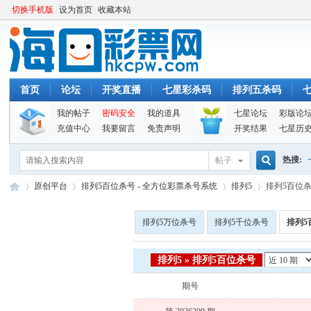
切换手机版
设为首页
收藏本站
首页
论坛
开奖直播
七星彩杀码
排列五杀码
我的帖子
密码安全
我的道具
七星论坛
彩版论
充值中心
我要留言
免责声明
开奖结果
七星历
热搜:
帖子
搜
原创平台
排列5百位杀号 - 全方位彩票杀号系统
排列5
排列5百位
排列5万位杀号
排列5千位杀号
排列5
索
原
›
›
›
›
排列5 » 排列5百位杀号
期号