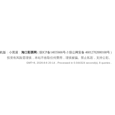
机版
|
小黑屋
|
海口彩票网
(
琼ICP备14035666号-3 琼公网安备 46012702000168号
)
投资有风险需谨慎，本站不收取任何费用，谨慎被骗。禁止私彩，支持公彩。
GMT+8, 2026-8-6 20:14
, Processed in 0.044324 second(s), 8 queries .