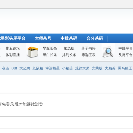
七星彩头尾平台
大师杀号
中肚杀码
合分杀码
坛
排五论坛
早版长条
加急版
册子书籍
中肚平台
史
体彩直播
黑白长条
排列长条
筛选王表
头尾平台
一夜谈
808
大公鸡
老鼠精
幸运福星
小精英
规律大师
光荣版
大精英
黑马赌王
请先登录后才能继续浏览