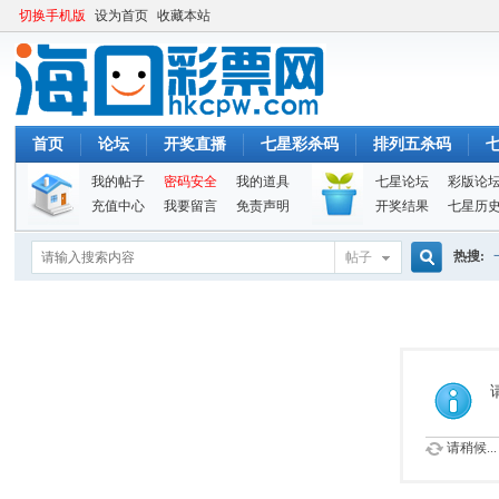
切换手机版
设为首页
收藏本站
首页
论坛
开奖直播
七星彩杀码
排列五杀码
我的帖子
密码安全
我的道具
七星论坛
彩版论
充值中心
我要留言
免责声明
开奖结果
七星历
热搜:
帖子
搜
索
请稍候...