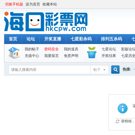
切换手机版
设为首页
收藏本站
首页
论坛
开奖直播
七星彩杀码
排列五杀码
我的帖子
密码安全
我的道具
七星论坛
彩版论
充值中心
我要留言
免责声明
开奖结果
七星历
热搜:
帖子
搜
索
请稍候...