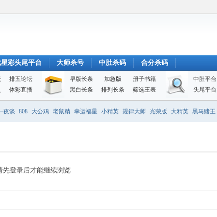
七星彩头尾平台
大师杀号
中肚杀码
合分杀码
坛
排五论坛
早版长条
加急版
册子书籍
中肚平台
史
体彩直播
黑白长条
排列长条
筛选王表
头尾平台
一夜谈
808
大公鸡
老鼠精
幸运福星
小精英
规律大师
光荣版
大精英
黑马赌王
请先登录后才能继续浏览