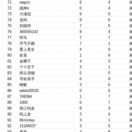
71
wapzz
6
4
72
战神s
0
4
73
大满冠
9
0
74
龙码
9
6
75
刘德华
7
5
76
365555142
8
4
77
悍马
7
7
78
手气不赖
7
1
79
爱上美女
4
6
80
欢喜
1
8
81
金椰子
4
3
82
个十百千
3
1
83
闲云清烟
5
0
84
寻欢高手
6
8
85
蜻蜓
3
6
86
wdsb30520
0
6
87
769394
1
7
88
1000
6
7
89
珠江码友
8
4
90
码上发
3
4
91
Mckinley
3
1
92
15184037
3
5
93
摇号
4
8