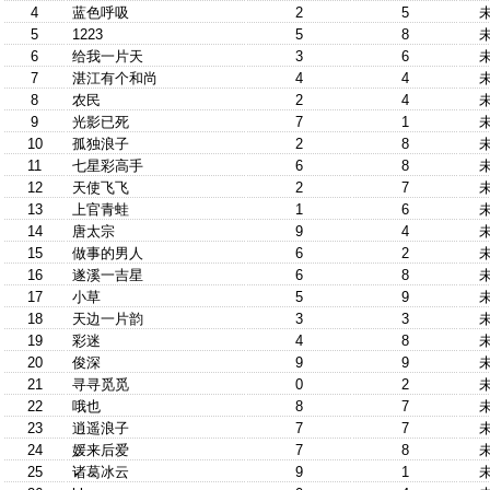
4
蓝色呼吸
2
5
5
1223
5
8
6
给我一片天
3
6
7
湛江有个和尚
4
4
8
农民
2
4
9
光影已死
7
1
10
孤独浪子
2
8
11
七星彩高手
6
8
12
天使飞飞
2
7
13
上官青蛙
1
6
14
唐太宗
9
4
15
做事的男人
6
2
16
遂溪一吉星
6
8
17
小草
5
9
18
天边一片韵
3
3
19
彩迷
4
8
20
俊深
9
9
21
寻寻觅觅
0
2
22
哦也
8
7
23
逍遥浪子
7
7
24
媛来后爱
7
8
25
诸葛冰云
9
1