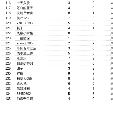
116
一天入股
3
9
117
苍白的蓝天
4
9
118
玻璃屋女孩
8
1
119
枫叶123
7
3
120
770150193
5
9
121
耗子
4
1
122
凤凰小掌柜
8
6
123
一往情深
1
5
124
anong8306
2
7
125
等到百年以后
3
0
126
侥幸爱上你
5
3
127
蒸溜水
7
2
128
我爱奶茶61
4
6
129
四子
3
2
130
柠檬
9
7
131
稻草人055
8
8
132
追の风h
6
9
133
第37棵树
4
7
134
53450802
5
5
135
伯乐千里码
4
9