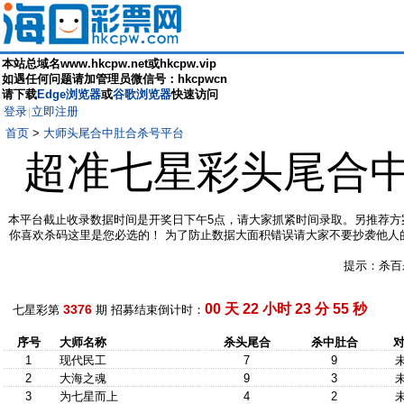
本站总域名www.hkcpw.net或hkcpw.vip
如遇任何问题请加管理员微信号：hkcpwcn
请下载
Edge浏览器
或
谷歌浏览器
快速访问
登录
立即注册
|
首页
>
大师头尾合中肚合杀号平台
超准七星彩头尾合
本平台截止收录数据时间是开奖日下午5点，请大家抓紧时间录取。另推荐方
你喜欢杀码这里是您必选的！ 为了防止数据大面积错误请大家不要抄袭他人
提示：杀百
00 天 22 小时 23 分 54 秒
3376
七星彩第
期 招募结束倒计时：
序号
大师名称
杀头尾合
杀中肚合
对
1
现代民工
7
9
2
大海之魂
9
3
3
为七星而上
4
2