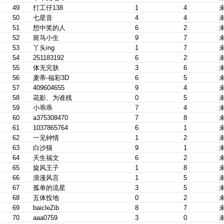
49
打工仔138
1
4
50
七星音
4
4
51
想中奖的人
6
2
52
斑马小生
9
7
53
丫头ing
1
7
54
251183192
6
2
55
体无完肤
3
6
56
麦蒂-福彩3D
6
5
57
409604655
9
4
58
花影、为谁残
0
5
59
小乖乖
7
4
60
a375308470
7
8
61
1037865764
6
1
62
一见钟情
1
2
63
白沙猫
9
1
64
天生福文
6
2
65
旋风王子
1
8
66
浪漫风言
1
5
67
孤单的流星
3
5
68
五体投地
0
2
69
baicleZib
8
7
70
aaa0759
3
0