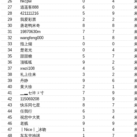
26
hkcpw
0
4
27
逍遥客888
6
0
28
421111216
5
9
29
我爱彩票
2
2
30
唐老鸭米奇
8
8
31
19870630m
7
7
32
wangfeng000
1
8
33
指上烟
0
0
34
楚老光
0
4
35
甜甜糖
5
7
36
顶呱呱
9
2
37
xwzi108
4
5
38
礼上往来
3
2
39
丹静
9
6
40
黄大徐
2
1
41
▁▂セ许ㄡ寸
7
9
42
115069208
3
9
43
快乐同七星
8
7
44
任我行
6
3
45
祝您中大奖
3
4
46
老贱
9
9
47
丨Nice丨_冰吻
1
4
48
车车兜地球
1
7