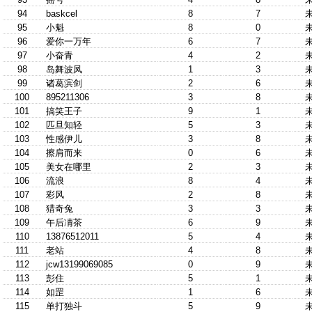
94
baskcel
8
7
95
小魁
8
0
96
爱你一万年
6
7
97
小奋青
4
2
98
岛舞波凤
1
3
99
诸葛滨剑
2
6
100
895211306
3
8
101
搞笑王子
9
1
102
匹旦知轻
5
3
103
性感伊儿
3
8
104
擦肩而来
0
6
105
美女在哪里
2
3
106
流浪
8
4
107
彩风
2
8
108
猎奇兔
3
3
109
午后凊茶
6
9
110
13876512011
5
4
111
老站
4
8
112
jcw13199069085
0
9
113
彭住
5
1
114
如罡
1
6
115
单打独斗
5
9