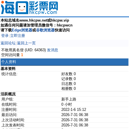
本站总域名www.hkcpw.net或hkcpw.vip
如遇任何问题请加管理员微信号：hkcpwcn
请下载
Edge浏览器
或
谷歌浏览器
快速访问
登录
立即注册
|
返回论坛
返回上一页
|
不敢用真名偕 (UID: 64363)
发消息
空间访问量
1
个人资料
基本资料
统计信息:
好友数 0
记录数 0
日志数 0
相册数 0
活跃概况
用户组:
新手上路
在线时间:
0 小时
注册时间:
2022-1-6 15:12
最后访问:
2026-7-31 06:38
上次活动时间:
2026-7-31 06:38
上次发表时间:
2026-7-31 06:38