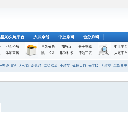
七星彩头尾平台
大师杀号
中肚杀码
合分杀码
坛
排五论坛
早版长条
加急版
册子书籍
中肚平台
史
体彩直播
黑白长条
排列长条
筛选王表
头尾平台
一夜谈
808
大公鸡
老鼠精
幸运福星
小精英
规律大师
光荣版
大精英
黑马赌王