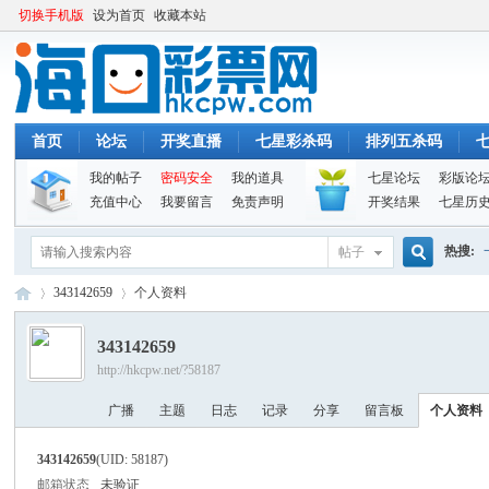
切换手机版
设为首页
收藏本站
首页
论坛
开奖直播
七星彩杀码
排列五杀码
我的帖子
密码安全
我的道具
七星论坛
彩版论
充值中心
我要留言
免责声明
开奖结果
七星历
热搜:
帖子
搜
343142659
个人资料
343142659
http://hkcpw.net/?58187
索
海
›
›
广播
主题
日志
记录
分享
留言板
个人资料
343142659
(UID: 58187)
邮箱状态
未验证