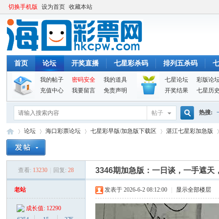
切换手机版
设为首页
收藏本站
首页
论坛
开奖直播
七星彩杀码
排列五杀码
我的帖子
密码安全
我的道具
七星论坛
彩版论
充值中心
我要留言
免责声明
开奖结果
七星历
热搜:
帖子
搜
论坛
海口彩票论坛
七星彩早版/加急版下载区
湛江七星彩加急版
索
3346期加急版：一日谈，一手遮
查看:
13230
|
回复:
28
海
»
›
›
›
›
老站
发表于 2026-6-2 08:12:00
|
显示全部楼层
成长值: 12290