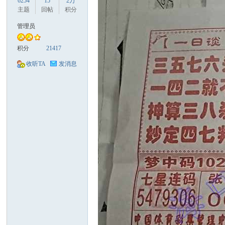
6254
15
2万
主题
回帖
积分
管理员
积分
21417
口
收听TA
发消息
彩