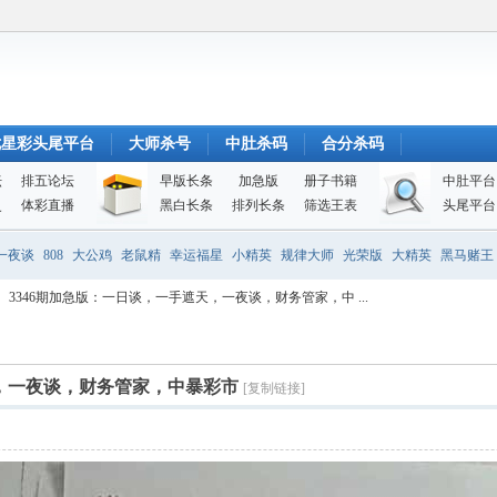
七星彩头尾平台
大师杀号
中肚杀码
合分杀码
坛
排五论坛
早版长条
加急版
册子书籍
中肚平台
史
体彩直播
黑白长条
排列长条
筛选王表
头尾平台
一夜谈
808
大公鸡
老鼠精
幸运福星
小精英
规律大师
光荣版
大精英
黑马赌王
3346期加急版：一日谈，一手遮天，一夜谈，财务管家，中 ...
天，一夜谈，财务管家，中暴彩市
[复制链接]