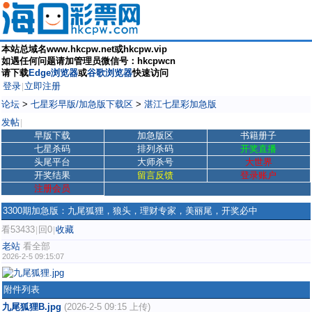
本站总域名www.hkcpw.net或hkcpw.vip
如遇任何问题请加管理员微信号：hkcpwcn
请下载
Edge浏览器
或
谷歌浏览器
快速访问
登录
立即注册
|
论坛
>
七星彩早版/加急版下载区
>
湛江七星彩加急版
发帖
|
早版下载
加急版区
书籍册子
七星杀码
排列杀码
开奖直播
头尾平台
大师杀号
大世界
开奖结果
留言反馈
登录账户
注册会员
3300期加急版：九尾狐狸，狼头，理财专家，美丽尾，开奖必中
看53433
回0
收藏
|
|
老站
看全部
2026-2-5 09:15:07
附件列表
九尾狐狸B.jpg
(2026-2-5 09:15 上传)