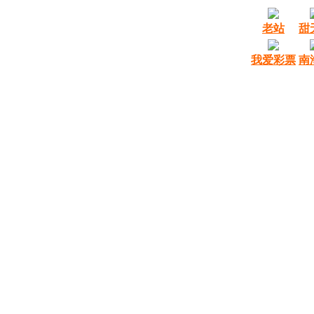
老站
甜
我爱彩票
南