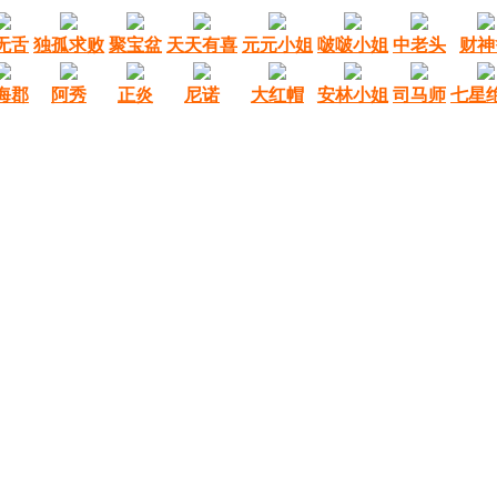
无舌
独孤求败
聚宝盆
天天有喜
元元小姐
啵啵小姐
中老头
财神
海郡
阿秀
正炎
尼诺
大红帽
安林小姐
司马师
七星