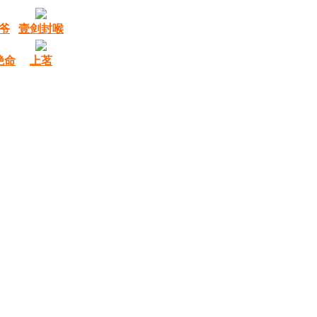
爷
壹剑封喉
绝命
上茗