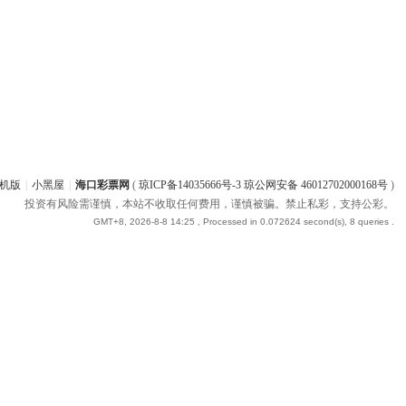
机版
|
小黑屋
|
海口彩票网
(
琼ICP备14035666号-3 琼公网安备 46012702000168号
)
投资有风险需谨慎，本站不收取任何费用，谨慎被骗。禁止私彩，支持公彩。
GMT+8, 2026-8-8 14:25
, Processed in 0.072624 second(s), 8 queries .