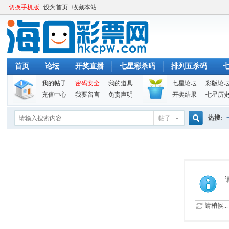
切换手机版
设为首页
收藏本站
首页
论坛
开奖直播
七星彩杀码
排列五杀码
我的帖子
密码安全
我的道具
七星论坛
彩版论
充值中心
我要留言
免责声明
开奖结果
七星历
热搜:
帖子
搜
索
请稍候...