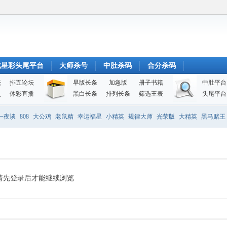
七星彩头尾平台
大师杀号
中肚杀码
合分杀码
坛
排五论坛
早版长条
加急版
册子书籍
中肚平台
史
体彩直播
黑白长条
排列长条
筛选王表
头尾平台
一夜谈
808
大公鸡
老鼠精
幸运福星
小精英
规律大师
光荣版
大精英
黑马赌王
请先登录后才能继续浏览