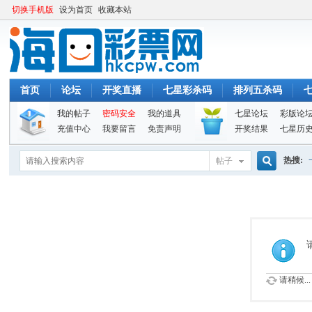
切换手机版
设为首页
收藏本站
首页
论坛
开奖直播
七星彩杀码
排列五杀码
我的帖子
密码安全
我的道具
七星论坛
彩版论
充值中心
我要留言
免责声明
开奖结果
七星历
热搜:
帖子
搜
索
请稍候...