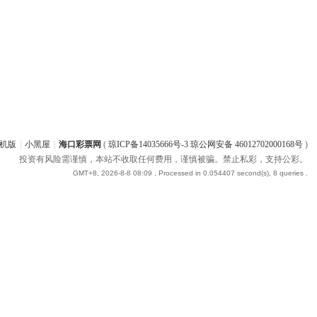
机版
|
小黑屋
|
海口彩票网
(
琼ICP备14035666号-3 琼公网安备 46012702000168号
)
投资有风险需谨慎，本站不收取任何费用，谨慎被骗。禁止私彩，支持公彩。
GMT+8, 2026-8-8 08:09
, Processed in 0.054407 second(s), 8 queries .