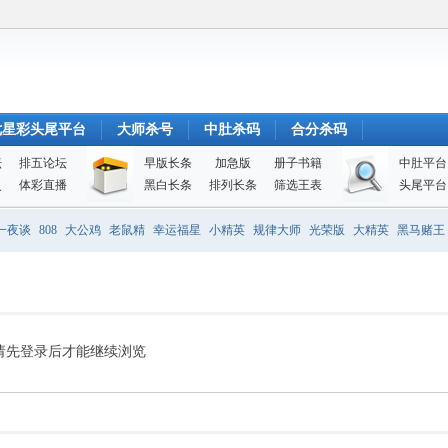
七星彩头尾平台
大师杀号
中肚杀码
合分杀码
坛
排五论坛
早版长条
加急版
册子书籍
中肚平台
史
体彩直播
黑白长条
排列长条
筛选王表
头尾平台
一夜谈
808
大公鸡
老鼠精
幸运福星
小精英
规律大师
光荣版
大精英
黑马赌王
请先登录后才能继续浏览