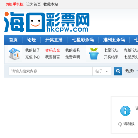
切换手机版
设为首页
收藏本站
首页
论坛
开奖直播
七星彩杀码
排列五杀码
我的帖子
密码安全
我的道具
七星论坛
彩版论
充值中心
我要留言
免责声明
开奖结果
七星历
热搜:
帖子
搜
索
请稍候...