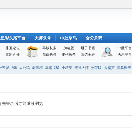
七星彩头尾平台
大师杀号
中肚杀码
合分杀码
坛
排五论坛
早版长条
加急版
册子书籍
中肚平台
史
体彩直播
黑白长条
排列长条
筛选王表
头尾平台
一夜谈
808
大公鸡
老鼠精
幸运福星
小精英
规律大师
光荣版
大精英
黑马赌王
请先登录后才能继续浏览