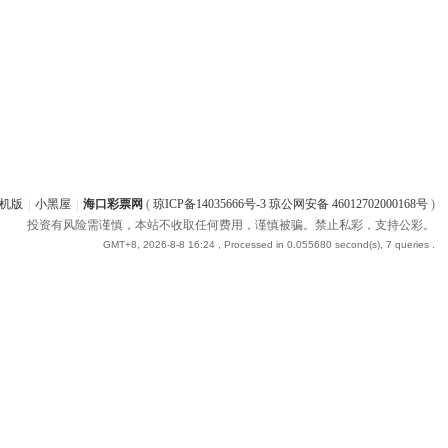
机版
|
小黑屋
|
海口彩票网
(
琼ICP备14035666号-3 琼公网安备 46012702000168号
)
投资有风险需谨慎，本站不收取任何费用，谨慎被骗。禁止私彩，支持公彩。
GMT+8, 2026-8-8 16:24
, Processed in 0.055680 second(s), 7 queries .