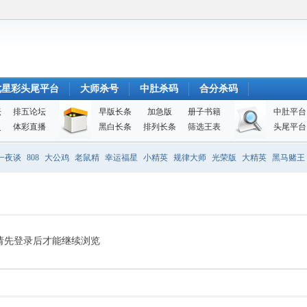
七星彩头尾平台
大师杀号
中肚杀码
合分杀码
坛
排五论坛
早版长条
加急版
册子书籍
中肚平台
史
体彩直播
黑白长条
排列长条
筛选王表
头尾平台
一夜谈
808
大公鸡
老鼠精
幸运福星
小精英
规律大师
光荣版
大精英
黑马赌王
请先登录后才能继续浏览