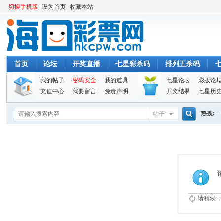
切换手机版
设为首页
收藏本站
首页
论坛
开奖直播
七星彩杀码
排列五杀码
我的帖子
密码安全
我的道具
七星论坛
彩版论
充值中心
我要留言
免责声明
开奖结果
七星历
热搜:
帖子
搜
索
请稍候...