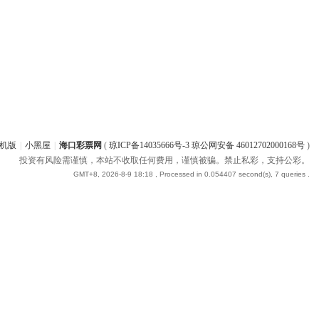
机版
|
小黑屋
|
海口彩票网
(
琼ICP备14035666号-3 琼公网安备 46012702000168号
)
投资有风险需谨慎，本站不收取任何费用，谨慎被骗。禁止私彩，支持公彩。
GMT+8, 2026-8-9 18:18
, Processed in 0.054407 second(s), 7 queries .