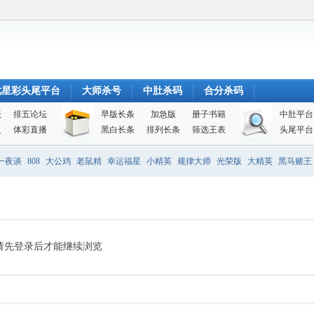
七星彩头尾平台
大师杀号
中肚杀码
合分杀码
坛
排五论坛
早版长条
加急版
册子书籍
中肚平台
史
体彩直播
黑白长条
排列长条
筛选王表
头尾平台
一夜谈
808
大公鸡
老鼠精
幸运福星
小精英
规律大师
光荣版
大精英
黑马赌王
请先登录后才能继续浏览