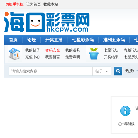
切换手机版
设为首页
收藏本站
首页
论坛
开奖直播
七星彩杀码
排列五杀码
我的帖子
密码安全
我的道具
七星论坛
彩版论
充值中心
我要留言
免责声明
开奖结果
七星历
热搜:
帖子
搜
索
请稍候...