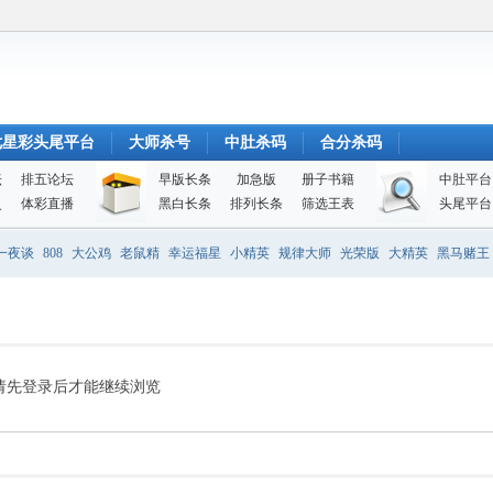
七星彩头尾平台
大师杀号
中肚杀码
合分杀码
坛
排五论坛
早版长条
加急版
册子书籍
中肚平台
史
体彩直播
黑白长条
排列长条
筛选王表
头尾平台
一夜谈
808
大公鸡
老鼠精
幸运福星
小精英
规律大师
光荣版
大精英
黑马赌王
请先登录后才能继续浏览