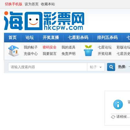
切换手机版
设为首页
收藏本站
首页
论坛
开奖直播
七星彩杀码
排列五杀码
我的帖子
密码安全
我的道具
七星论坛
彩版论
充值中心
我要留言
免责声明
开奖结果
七星历
热搜:
帖子
搜
索
请稍候...