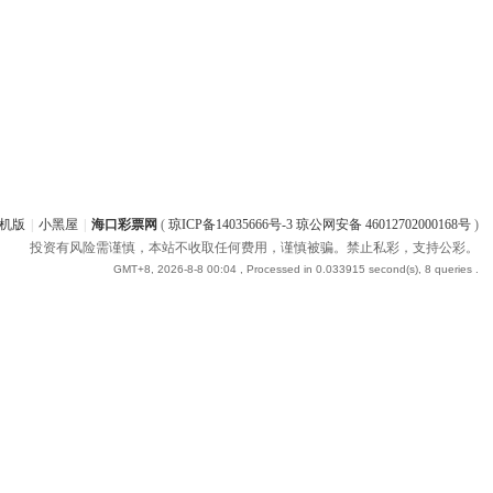
机版
|
小黑屋
|
海口彩票网
(
琼ICP备14035666号-3 琼公网安备 46012702000168号
)
投资有风险需谨慎，本站不收取任何费用，谨慎被骗。禁止私彩，支持公彩。
GMT+8, 2026-8-8 00:04
, Processed in 0.033915 second(s), 8 queries .