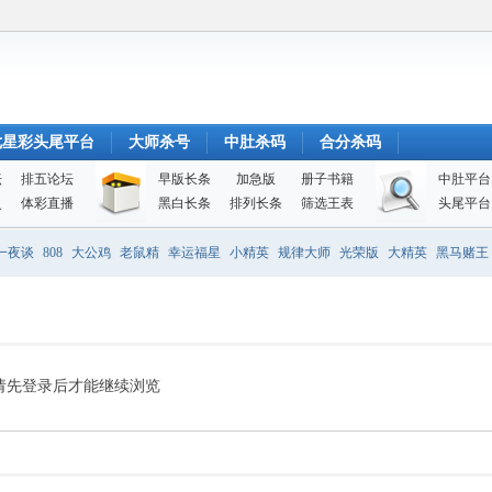
七星彩头尾平台
大师杀号
中肚杀码
合分杀码
坛
排五论坛
早版长条
加急版
册子书籍
中肚平台
史
体彩直播
黑白长条
排列长条
筛选王表
头尾平台
一夜谈
808
大公鸡
老鼠精
幸运福星
小精英
规律大师
光荣版
大精英
黑马赌王
请先登录后才能继续浏览