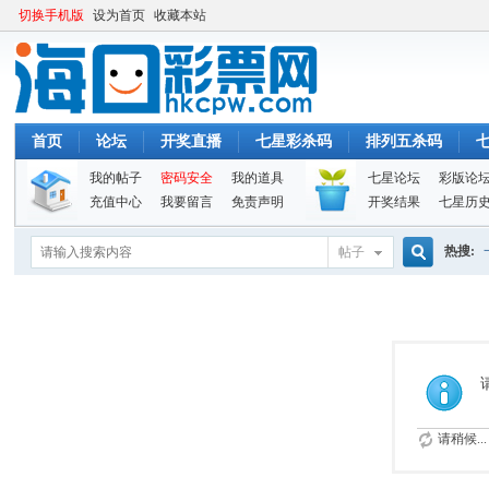
切换手机版
设为首页
收藏本站
首页
论坛
开奖直播
七星彩杀码
排列五杀码
我的帖子
密码安全
我的道具
七星论坛
彩版论
充值中心
我要留言
免责声明
开奖结果
七星历
热搜:
帖子
搜
索
请稍候...