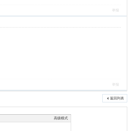
举报
举报
返回列表
高级模式