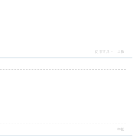
使用道具
举报
举报