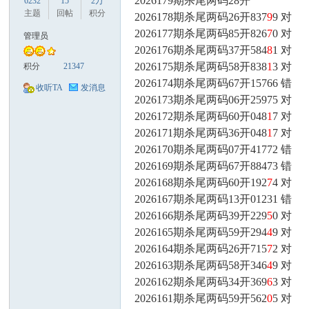
2026179期杀尾两码28开
6232
15
2万
主题
回帖
积分
2026178期杀尾两码26开837
9
9 对
2026177期杀尾两码85开826
7
0 对
管理员
2026176期杀尾两码37开584
8
1 对
2026175期杀尾两码58开838
1
3 对
积分
21347
口
2026174期杀尾两码67开15766 错
收听TA
发消息
2026173期杀尾两码06开25975 对
2026172期杀尾两码60开048
1
7 对
2026171期杀尾两码36开048
1
7 对
2026170期杀尾两码07开
41772 错
2026169期杀尾两码67开88473 错
2026168期杀尾两码60开192
7
4 对
2026167期杀尾两码13开01231 错
彩
2026166期杀尾两码39开
229
5
0 对
2026165期杀尾两码59开294
4
9 对
2026164期杀尾两码26开715
7
2 对
2026163期杀尾两码58开346
4
9 对
2026162期杀尾两码34开
369
6
3 对
2026161期杀尾两码59开562
0
5 对