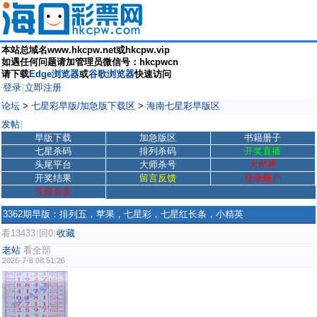
本站总域名www.hkcpw.net或hkcpw.vip
如遇任何问题请加管理员微信号：hkcpwcn
请下载
Edge浏览器
或
谷歌浏览器
快速访问
登录
立即注册
|
论坛
>
七星彩早版/加急版下载区
>
海南七星彩早版区
发帖
|
早版下载
加急版区
书籍册子
七星杀码
排列杀码
开奖直播
头尾平台
大师杀号
大世界
开奖结果
留言反馈
登录账户
注册会员
3362期早版：排列五，苹果，七星彩，七星红长条，小精英
看13433
回0
收藏
|
|
老站
看全部
2026-7-8 08:51:26