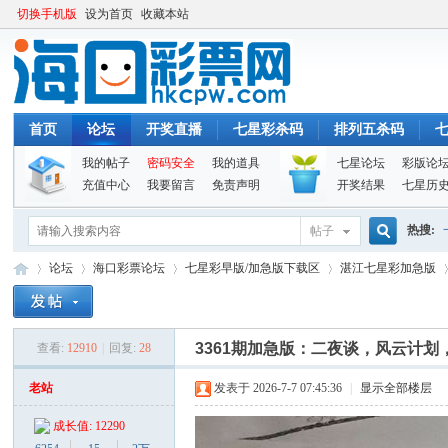
切换手机版
设为首页
收藏本站
首页
论坛
开奖直播
七星彩杀码
排列五杀码
我的帖子
密码安全
我的道具
七星论坛
彩版论
充值中心
我要留言
免责声明
开奖结果
七星历
热搜:
帖子
搜
论坛
海口彩票论坛
七星彩早版/加急版下载区
湛江七星彩加急版
索
3361期加急版：二夜谈，风云计
查看:
12910
|
回复:
28
海
»
›
›
›
›
老站
发表于 2026-7-7 07:45:36
|
显示全部楼层
成长值: 12290