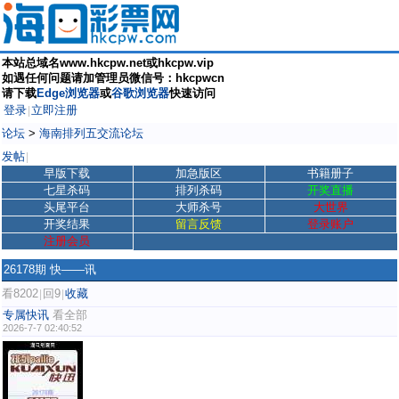
本站总域名www.hkcpw.net或hkcpw.vip
如遇任何问题请加管理员微信号：hkcpwcn
请下载
Edge浏览器
或
谷歌浏览器
快速访问
登录
立即注册
|
论坛
>
海南排列五交流论坛
发帖
|
早版下载
加急版区
书籍册子
七星杀码
排列杀码
开奖直播
头尾平台
大师杀号
大世界
开奖结果
留言反馈
登录账户
注册会员
26178期 快——讯
看8202
回9
收藏
|
|
专属快讯
看全部
2026-7-7 02:40:52