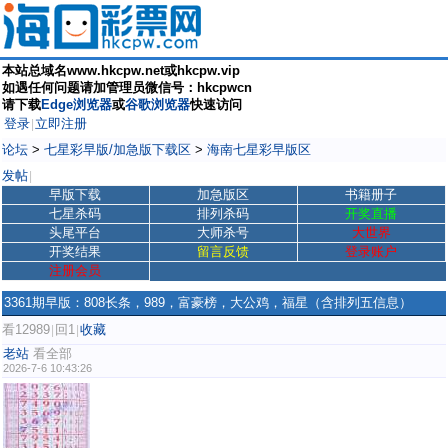
本站总域名www.hkcpw.net或hkcpw.vip
如遇任何问题请加管理员微信号：hkcpwcn
请下载
Edge浏览器
或
谷歌浏览器
快速访问
登录
立即注册
|
论坛
>
七星彩早版/加急版下载区
>
海南七星彩早版区
发帖
|
早版下载
加急版区
书籍册子
七星杀码
排列杀码
开奖直播
头尾平台
大师杀号
大世界
开奖结果
留言反馈
登录账户
注册会员
3361期早版：808长条，989，富豪榜，大公鸡，福星（含排列五信息）
看12989
回1
收藏
|
|
老站
看全部
2026-7-6 10:43:26