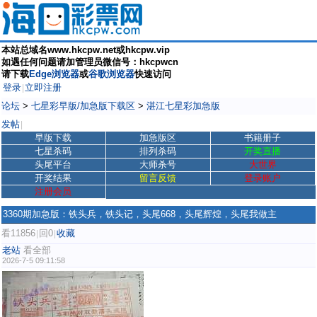
本站总域名www.hkcpw.net或hkcpw.vip
如遇任何问题请加管理员微信号：hkcpwcn
请下载
Edge浏览器
或
谷歌浏览器
快速访问
登录
立即注册
|
论坛
>
七星彩早版/加急版下载区
>
湛江七星彩加急版
发帖
|
早版下载
加急版区
书籍册子
七星杀码
排列杀码
开奖直播
头尾平台
大师杀号
大世界
开奖结果
留言反馈
登录账户
注册会员
3360期加急版：铁头兵，铁头记，头尾668，头尾辉煌，头尾我做主
看11856
回0
收藏
|
|
老站
看全部
2026-7-5 09:11:58