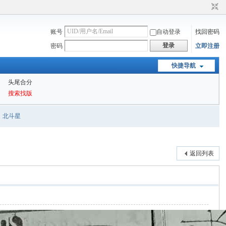
账号
自动登录
找回密码
登录
密码
立即注册
快捷导航
头尾合分
搜索找版
北斗星
返回列表