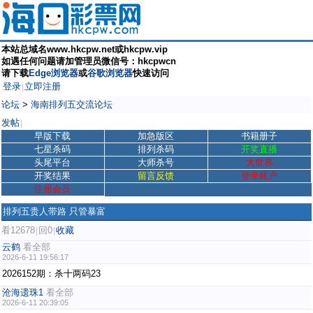
本站总域名www.hkcpw.net或hkcpw.vip
如遇任何问题请加管理员微信号：hkcpwcn
请下载
Edge浏览器
或
谷歌浏览器
快速访问
登录
立即注册
|
论坛
>
海南排列五交流论坛
发帖
|
早版下载
加急版区
书籍册子
七星杀码
排列杀码
开奖直播
头尾平台
大师杀号
大世界
开奖结果
留言反馈
登录账户
注册会员
排列五贵人带路 只管暴富
看12678
回0
收藏
|
|
云鹤
看全部
2026-6-11 19:56:17
2026152期：杀十两码23
沧海遗珠1
看全部
2026-6-11 20:39:05