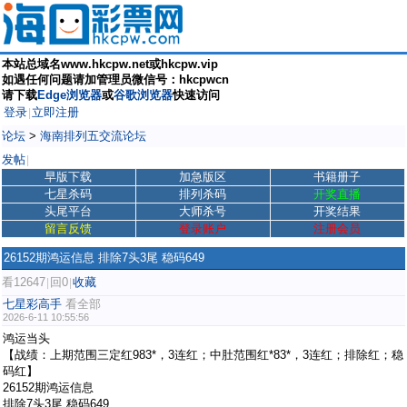
本站总域名www.hkcpw.net或hkcpw.vip
如遇任何问题请加管理员微信号：hkcpwcn
请下载
Edge浏览器
或
谷歌浏览器
快速访问
登录
立即注册
|
论坛
>
海南排列五交流论坛
发帖
|
早版下载
加急版区
书籍册子
七星杀码
排列杀码
开奖直播
头尾平台
大师杀号
开奖结果
留言反馈
登录账户
注册会员
26152期鸿运信息 排除7头3尾 稳码649
看12647
回0
收藏
|
|
七星彩高手
看全部
2026-6-11 10:55:56
鸿运当头
【战绩：上期范围三定红983*，3连红；中肚范围红*83*，3连红；排除红；稳
码红】
26152期鸿运信息
排除7头3尾 稳码649