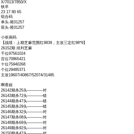
X/7013/7850/X
铁卒
23 17 80 65
组合码
单头-尾01257
双头-尾01257
小依画码
【战绩：上期芝麻范围红9839，主攻三定红98*9】
26152期 排列芝麻
千位97561024
百位70865421
十位75940268
个位29485371
主攻19607/40867/52074/31485
啊香姐
26142期杀25头――――对
26143期杀72头――――错
26144期杀47头――――错
26145期杀29头――――错
26146期杀32头――――对
26147期杀08头――――对
26148期杀69头――――对
26149期杀92头――――对
26150期杀47头――――对