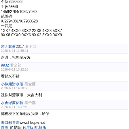
个位7930628
主攻256组
1459/2794/1089/7930
范围码
X/2794081/X/7930628
一四定
1XX7 4XX0 3XX2 2XX8 4XX3 5XX7
9XX8 0XX0 0XX6 9XX2 3XX9 0XX9
若无其事2017
看全部
2026-6-11 11:55:21
谢谢，祝您发发发
9932
看全部
2026-6-11 13:22:18
看起来不错
小静姐潜水俪
看全部
2026-6-11 14:20:50
祝你财源滚滚，大吉大利
水香绿萝裙轿
看全部
2026-6-11 15:47:40
鄙视楼下的顶帖没我快，哈哈
海口彩票网
www.hkcpw.net
首页
简易版
触屏版
电脑版
|
|
|