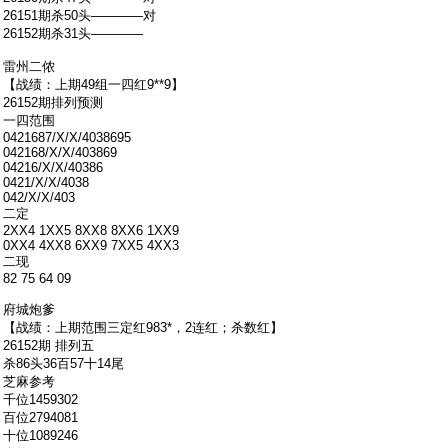
26151期杀50头――――对
26152期杀31头――――
雷州二侬
【战绩：上期49组一四红9**9】
26152期排列预测
一四范围
0421687/X/X/4038695
042168/X/X/403869
04216/X/X/40386
0421/X/X/4038
042/X/X/403
二定
2XX4 1XX5 8XX8 8XX6 1XX9
0XX4 4XX8 6XX9 7XX5 4XX3
二现
82 75 64 09
府城炮爹
【战绩：上期范围三定红983*，2连红；杀数红】
26152期 排列五
杀86头36百57十14尾
芝麻参考
千位1459302
百位2794081
十位1089246