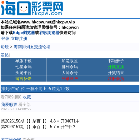
本站总域名www.hkcpw.net或hkcpw.vip
如遇任何问题请加管理员微信号：hkcpwcn
请下载
Edge浏览器
或
谷歌浏览器
快速访问
登录
立即注册
|
论坛
>
海南排列五交流论坛
发帖
|
早版下载
加急版区
书籍册子
七星杀码
排列杀码
开奖直播
头尾平台
大师杀号
开奖结果
留言反馈
登录账户
注册会员
排列5**5百位 一粒不同上 五粒见1-2数
看7989
回0
收藏
|
|
我爱彩票
看全部
2026-6-10 14:08:55
第2026150期【】杀百【】 4.8 = 开34071中
第2026151期【】杀百【】 5.7 = 开**中？
累了没什毁
看全部